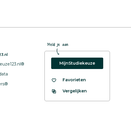
Meld je aan
3.nl
MijnStudiekeuze
euze123.nl®
data
Favorieten
fers®
Vergelijken