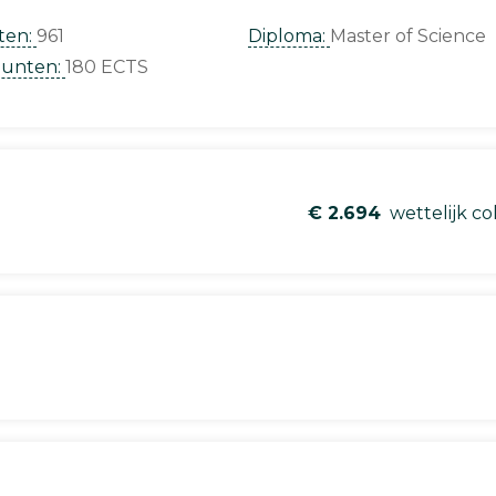
ten:
961
Diploma:
Master of Science
punten:
180 ECTS
€ 2.694
wettelijk co