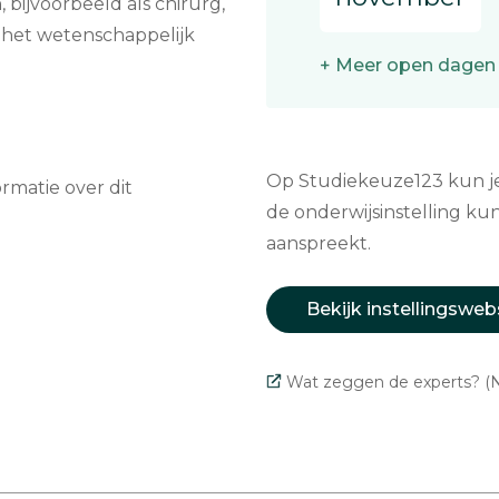
, bijvoorbeeld als chirurg,
n het wetenschappelijk
+ Meer open dagen
Op Studiekeuze123 kun je 
matie over dit
de onderwijsinstelling kun
aanspreekt.
Bekijk instellingsweb
Wat zeggen de experts? (N