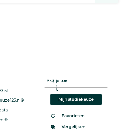
Meld je aan
3.nl
MijnStudiekeuze
euze123.nl®
data
Favorieten
fers®
Vergelijken