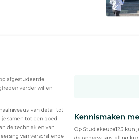
h op afgestudeerde
gheden verder willen
haalniveaus: van detail tot
Kennismaken met
g je samen tot een goed
van de techniek en van
Op Studiekeuze123 kun je 
ersing van verschillende
de onderwijsinstelling kun