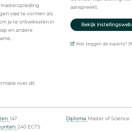
masteropleiding
aanspreekt.
en visie te vormen als
om je te ontwikkelen in
Bekijk instellingsweb
hap en andere
ame...
Wat zeggen de experts? (N
matie over dit
ten:
147
Diploma:
Master of Science
punten:
240 ECTS