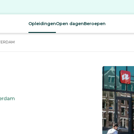
Opleidingen
Open dagen
Beroepen
TERDAM
erdam