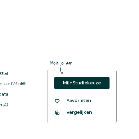
Meld je aan
3.nl
MijnStudiekeuze
euze123.nl®
data
Favorieten
fers®
Vergelijken