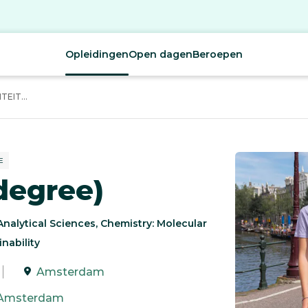
Opleidingen
Open dagen
Beroepen
EIT...
E
degree)
Analytical Sciences, Chemistry: Molecular
nability
Amsterdam
Amsterdam