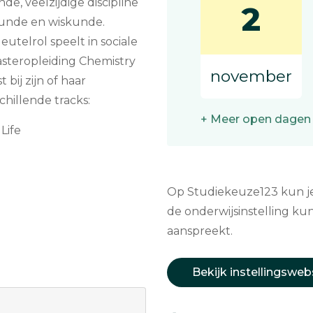
e, veelzijdige discipline
2
kunde en wiskunde.
utelrol speelt in sociale
steropleiding Chemistry
november
bij zijn of haar
chillende tracks:
+ Meer open dagen
Life
Op Studiekeuze123 kun je 
de onderwijsinstelling kun
aanspreekt.
Bekijk instellingsweb