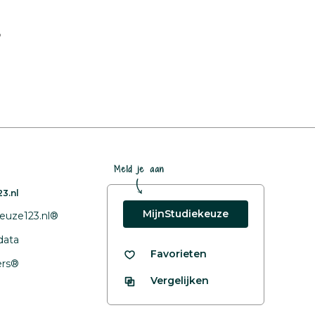
?
Meld je aan
3.nl
MijnStudiekeuze
euze123.nl®
data
Favorieten
fers®
Vergelijken