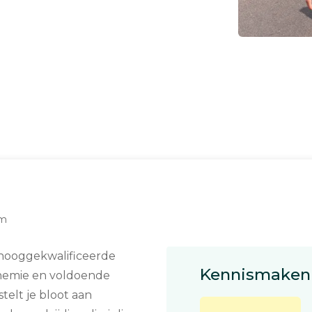
am
 hooggekwalificeerde
Kennismaken 
chemie en voldoende
stelt je bloot aan