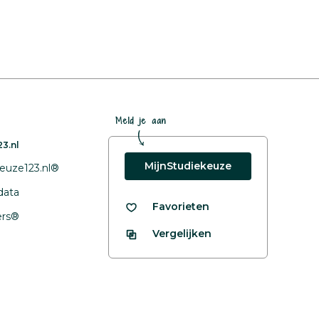
Meld je aan
3.nl
MijnStudiekeuze
euze123.nl®
data
Favorieten
fers®
Vergelijken