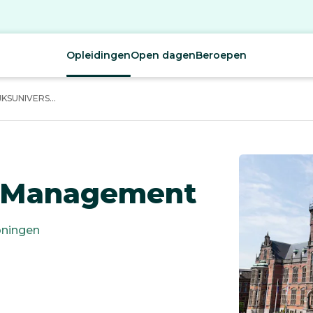
Opleidingen
Open dagen
Beroepen
SUNIVERS...
 Management
oningen