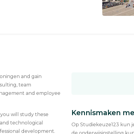
n
oningen and gain
sulting, team
management and employee
Kennismaken met
ou will study these
l and technological
Op Studiekeuze123 kun je 
fessional development.
de onderwijsinstelling kun