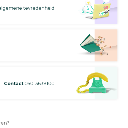
lgemene tevredenheid
Contact
050-3638100
ren?