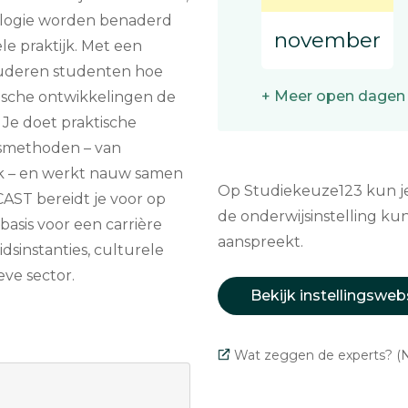
ologie worden benaderd
november
ële praktijk. Met een
tuderen studenten hoe
+ Meer open dagen
ische ontwikkelingen de
Je doet praktische
smethoden – van
ek – en werkt nauw samen
Op Studiekeuze123 kun je 
AST bereidt je voor op
de onderwijsinstelling kun
basis voor een carrière
aanspreekt.
dsinstanties, culturele
eve sector.
Bekijk instellingsweb
Wat zeggen de experts? (N