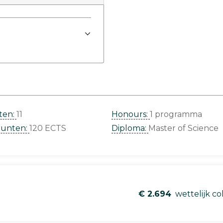
ten:
11
Honours:
1 programma
punten:
120 ECTS
Diploma:
Master of Science
€ 2.694
wettelijk co