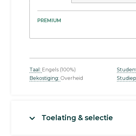
PREMIUM
Taal:
Engels (100%)
Studen
Bekostiging:
Overheid
Studie
Toelating & selectie