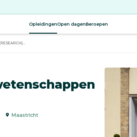
Opleidingen
Open dagen
Beroepen
ESEARCH)...
rwetenschappen
Maastricht