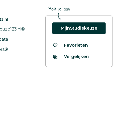
Meld je aan
3.nl
MijnStudiekeuze
euze123.nl®
data
Favorieten
fers®
Vergelijken