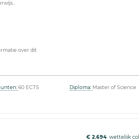
wijs...
matie over dit
punten:
60 ECTS
Diploma:
Master of Science
€ 2.694
wettelijk co