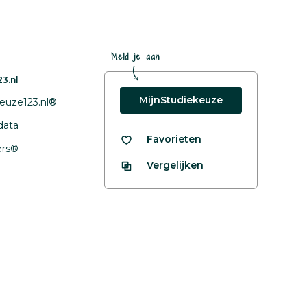
Meld je aan
3.nl
MijnStudiekeuze
euze123.nl®
data
Favorieten
fers®
Vergelijken