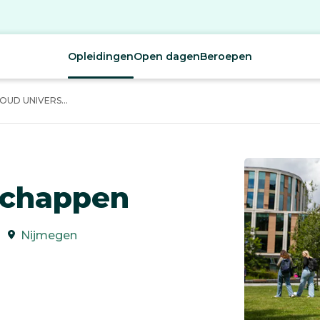
Opleidingen
Open dagen
Beroepen
D UNIVERS...
schappen
Nijmegen