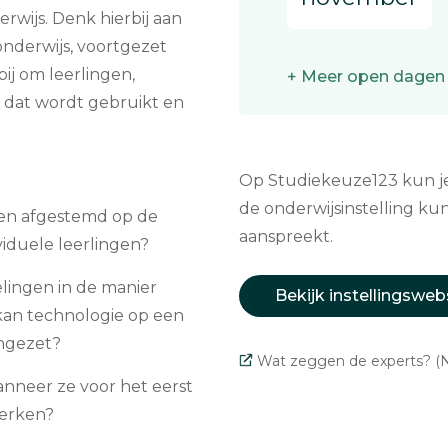
rwijs. Denk hierbij aan
onderwijs, voortgezet
ij om leerlingen,
+ Meer open dagen
l dat wordt gebruikt en
Op Studiekeuze123 kun je 
de onderwijsinstelling kun
den afgestemd op de
aanspreekt.
iduele leerlingen?
lingen in de manier
Bekijk instellingsweb
kan technologie op een
ingezet?
Wat zeggen de experts? (N
anneer ze voor het eerst
erken?