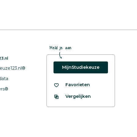
Meld je aan
3.nl
MijnStudiekeuze
euze123.nl®
data
Favorieten
fers®
Vergelijken