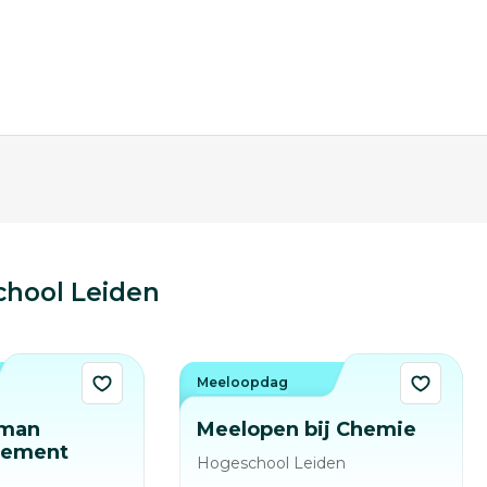
hool Leiden
Meeloopdag
uman
Meelopen bij Chemie
gement
Hogeschool Leiden