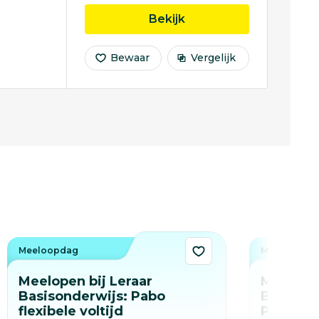
opleiding HBO - Recht
Bekijk
Bewaar
Vergelijk
Meeloopdag
Meeloopda
Meelopen bij Leraar
Meelopen
Basisonderwijs: Pabo
Basisond
flexibele voltijd
Pabo