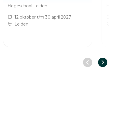
Hogeschool Leiden
Hogeschool
12 oktober t/m 30 april 2027
12 oktob
Leiden
Leiden
Vorige slide
Volgende sl