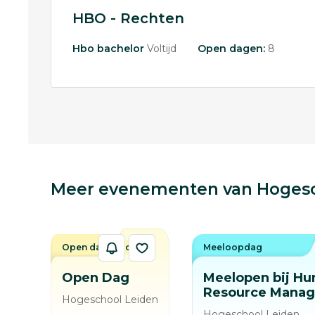
HBO - Rechten
Hbo bachelor
Voltijd
Open dagen:
8
Meer evenementen van Hogesc
Open dag / avond
Meeloopdag
Open Dag
Meelopen bij H
Resource Mana
Hogeschool Leiden
Hogeschool Leiden