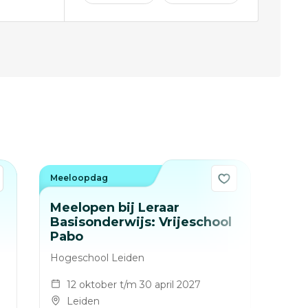
Meeloopdag
Meel
Meelopen bij Leraar
Mee
Basisonderwijs: Vrijeschool
inf
Pabo
Hoge
Hogeschool Leiden
1
12 oktober t/m 30 april 2027
L
Leiden