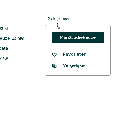
Meld je aan
3.nl
MijnStudiekeuze
euze123.nl®
data
Favorieten
fers®
Vergelijken