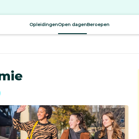
Opleidingen
Open dagen
Beroepen
emie