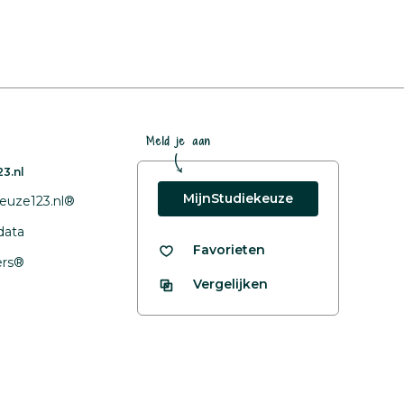
Meld je aan
3.nl
MijnStudiekeuze
euze123.nl®
data
Favorieten
fers®
Vergelijken