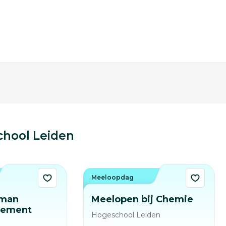
hool Leiden
Meeloopdag
uman
Meelopen bij Chemie
gement
Hogeschool Leiden