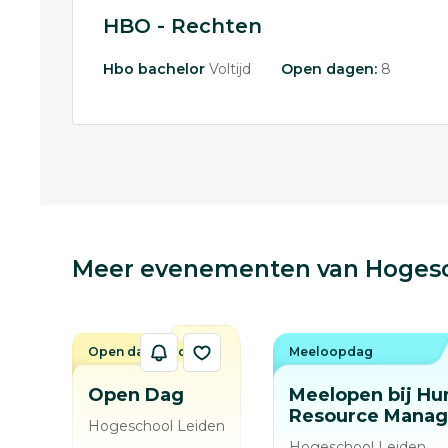
HBO - Rechten
Hbo bachelor
Voltijd
Open dagen:
8
Meer evenementen van Hogesc
Open dag / avond
Meeloopdag
Open Dag
Meelopen bij H
Resource Mana
Hogeschool Leiden
Hogeschool Leiden