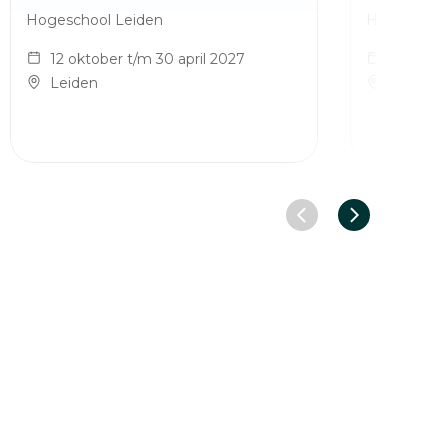
Hogeschool Leiden
Hogeschool
12 oktober t/m 30 april 2027
12 oktob
Leiden
Leiden
Vorige slide
Volgende sl