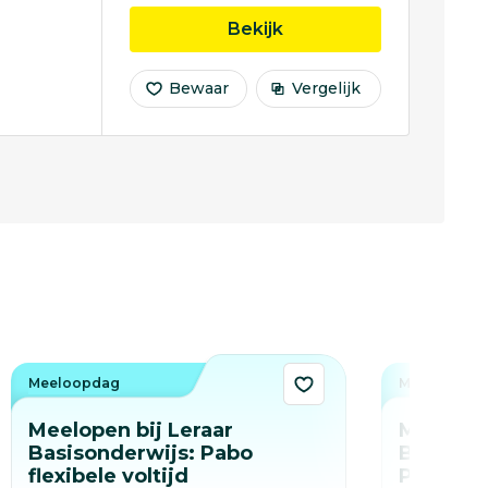
opleiding HBO - Recht
Bekijk
Bewaar
Vergelijk
Meeloopdag
Meeloopda
Meelopen bij Leraar
Meelopen
Basisonderwijs: Pabo
Basisond
flexibele voltijd
Pabo