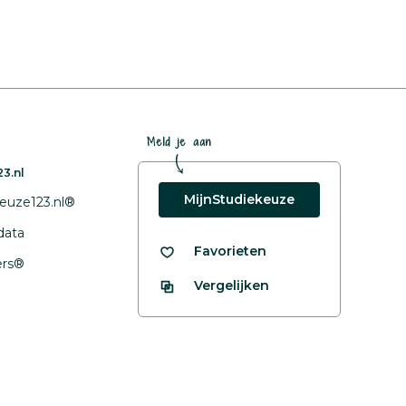
Meld je aan
3.nl
MijnStudiekeuze
euze123.nl®
data
Favorieten
fers®
Vergelijken