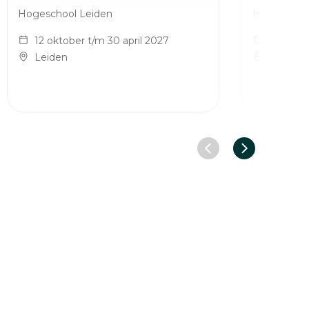
Hogeschool Leiden
Hogeschool
12 oktober t/m 30 april 2027
12 oktob
Leiden
Leiden
Vorige slide
Volgende sl