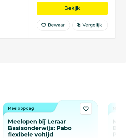
opleiding Opleiding to
Bekijk
Bewaar
Vergelijk
Meeloopdag
Meeloopda
Meelopen bij Leraar
Meelopen
Basisonderwijs: Pabo
Basisond
flexibele voltijd
Pabo