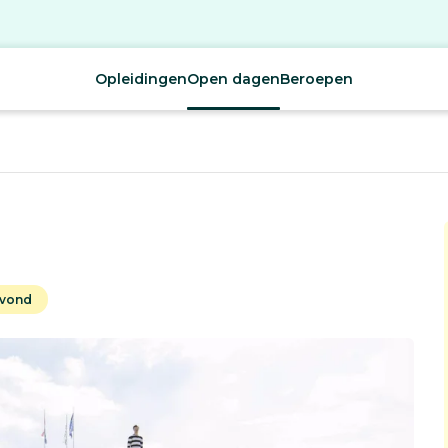
Opleidingen
Open dagen
Beroepen
avond