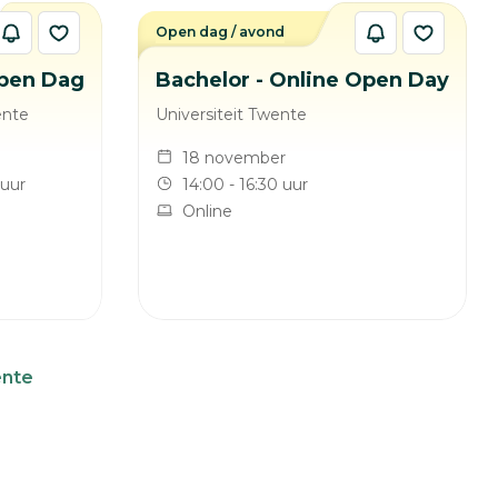
d
Open dag / avond
pen Dag
Bachelor - Online Open Day
ente
Universiteit Twente
18 november
 uur
14:00 - 16:30 uur
Online
ente