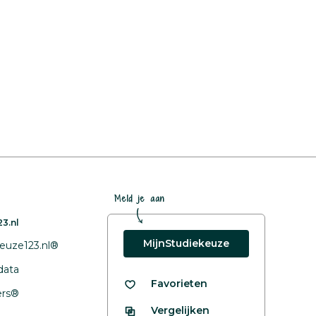
Meld je aan
3.nl
MijnStudiekeuze
euze123.nl®
data
Favorieten
fers®
Vergelijken