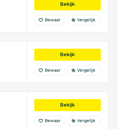
opleiding Educational
Bekijk
Bewaar
Vergelijk
opleiding European St
Bekijk
Bewaar
Vergelijk
opleiding Communicat
Bekijk
Bewaar
Vergelijk