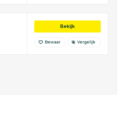
opleiding Philosophy o
Bekijk
Bewaar
Vergelijk