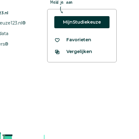
Meld je aan
3.nl
MijnStudiekeuze
euze123.nl®
data
Favorieten
fers®
Vergelijken