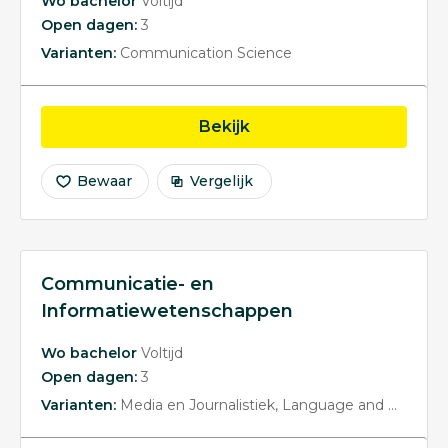
Wo bachelor
Voltijd
Open dagen:
3
Varianten:
Communication Science
opleiding Communicat
Bekijk
Bewaar
Vergelijk
Communicatie- en
Informatiewetenschappen
Wo bachelor
Voltijd
Open dagen:
3
Varianten:
Media en Journalistiek
Language and Media
A