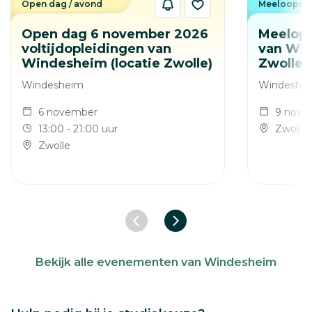
Open dag / avond
Meeloopda
Open dag 6 november 2026
Meelope
voltijdopleidingen van
van Win
Windesheim (locatie Zwolle)
Zwolle)
Windesheim
Windeshe
6 november
9 nove
13:00 - 21:00 uur
Zwolle
Zwolle
Vorige slide
Volgende slide
Bekijk alle evenementen van Windesheim