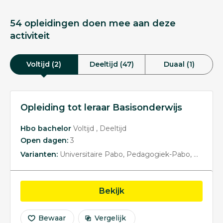
54 opleidingen doen mee aan deze
activiteit
Voltijd (2)
Deeltijd (47)
Duaal (1)
Opleiding tot leraar Basisonderwijs
Hbo bachelor
Voltijd
Deeltijd
Open dagen:
3
Varianten:
Universitaire Pabo
Pedagogiek-Pabo
Pabo Wi
opleiding Opleiding tot 
Bekijk
Bewaar
Vergelijk