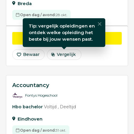
Breda
Open dag / avond:
28 okt.
Tip: vergelijk opleidingen en
ontdek welke opleiding het
opleiding Accountancy
Bekijk
beste bij jouw wensen past.
Bewaar
Vergelijk
Accountancy
Fontys Hogeschool
Hbo bachelor
Voltijd
Deeltijd
Eindhoven
Open dag / avond:
31 okt.