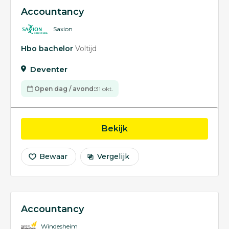
Accountancy
Saxion
Hbo bachelor
Voltijd
Deventer
Open dag / avond:
31 okt.
opleiding Accountancy
Bekijk
Bewaar
Vergelijk
Accountancy
Windesheim