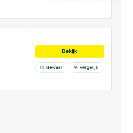
opleiding Internation
Bekijk
Bewaar
Vergelijk