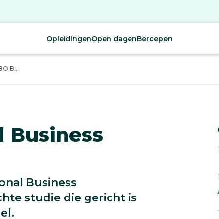
Opleidingen
Open dagen
Beroepen
O B...
l Business
onal Business
te studie die gericht is
el.