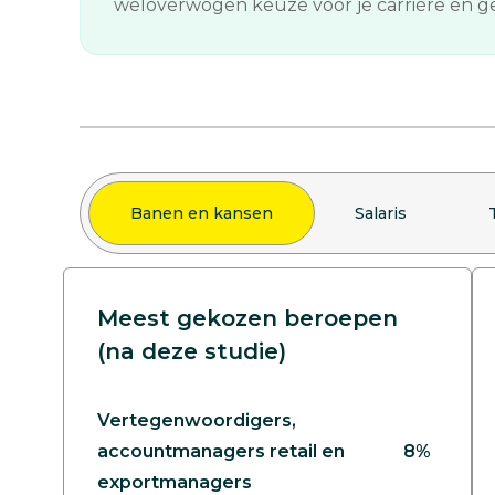
weloverwogen keuze voor je carrière en gee
Banen en kansen
Salaris
Meest gekozen beroepen
(na deze studie)
Vertegenwoordigers,
accountmanagers retail en
8%
exportmanagers