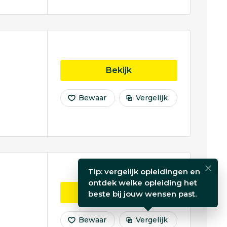
opleiding Internation
Bekijk
Bewaar
Vergelijk
Tip: vergelijk opleidingen en
ontdek welke opleiding het
opleiding Internation
Bekijk
beste bij jouw wensen past.
Bewaar
Vergelijk