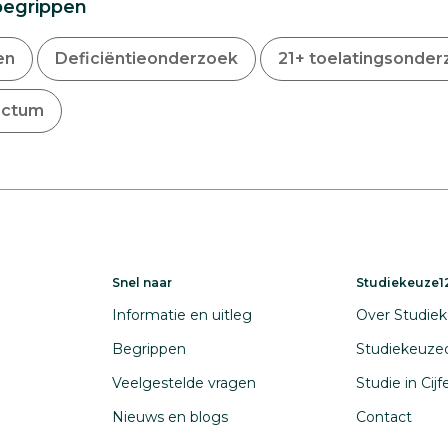
begrippen
en
Deficiëntieonderzoek
21+ toelatingsonde
octum
Snel naar
Studiekeuze12
Informatie en uitleg
Over Studiek
Begrippen
Studiekeuze
Veelgestelde vragen
Studie in Cij
Nieuws en blogs
Contact