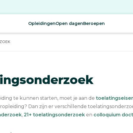
Opleidingen
Open dagen
Beroepen
ZOEK
tingsonderzoek
ding te kunnen starten, moet je aan de
toelatingseise
oropleiding? Dan zijn er verschillende toelatingsonderzo
onderzoek
,
21+ toelatingsonderzoek
en
colloquium doc