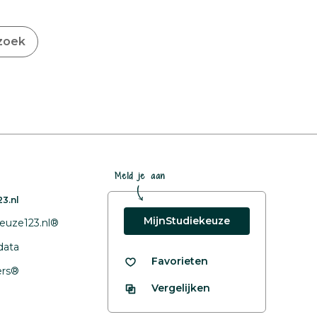
rzoek
Meld je aan
3.nl
MijnStudiekeuze
euze123.nl®
data
Favorieten
fers®
Vergelijken