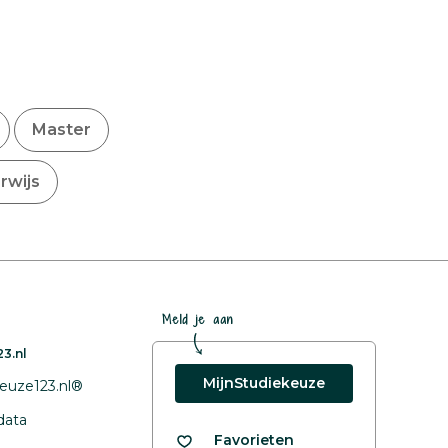
Master
rwijs
Meld je aan
3.nl
MijnStudiekeuze
euze123.nl®
data
Favorieten