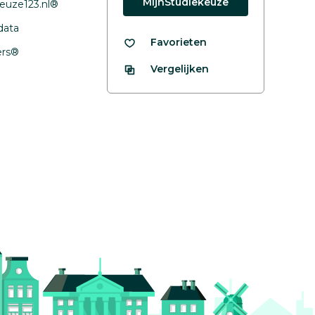
MijnStudiekeuze
euze123.nl®
data
Favorieten
fers®
Vergelijken