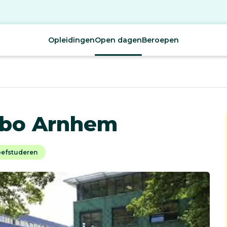
Opleidingen
Open dagen
Beroepen
abo Arnhem
oefstuderen