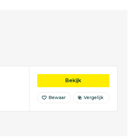
opleiding Opleiding to
Bekijk
Bewaar
Vergelijk