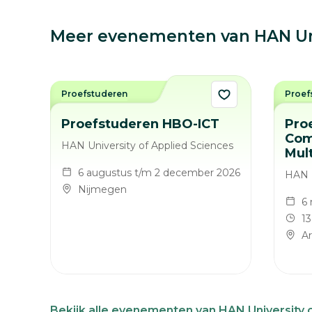
Meer evenementen van HAN Univ
Proefstuderen
Proef
Proefstuderen HBO-ICT
Pro
Com
HAN University of Applied Sciences
Mul
6 augustus t/m 2 december 2026
HAN U
Nijmegen
6
13
A
Bekijk alle evenementen van HAN University 