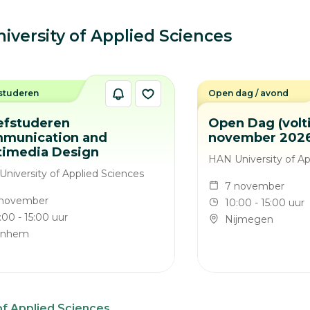
ersity of Applied Sciences
studeren
Open dag / avond
efstuderen
Open Dag (volti
munication and
november 202
timedia Design
HAN University of Ap
niversity of Applied Sciences
7 november
 november
10:00 - 15:00 uur
:00 - 15:00 uur
Nijmegen
rnhem
of Applied Sciences