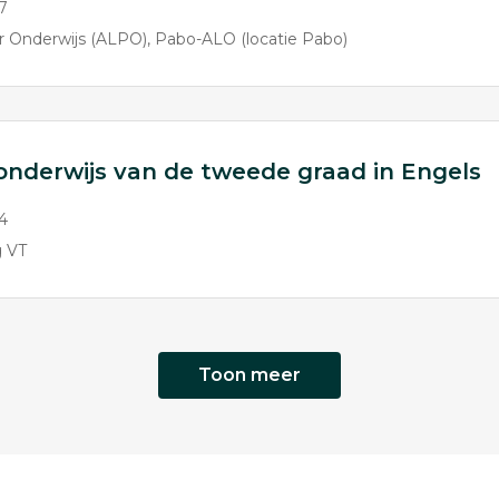
7
r Onderwijs (ALPO)
Pabo-ALO (locatie Pabo)
 onderwijs van de tweede graad in Engels
4
g VT
Toon meer