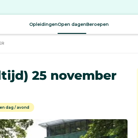
Opleidingen
Open dagen
Beroepen
ER
tijd) 25 november
en dag / avond