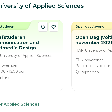
ersity of Applied Sciences
studeren
Open dag / avond
efstuderen
Open Dag (volti
munication and
november 202
timedia Design
HAN University of Ap
niversity of Applied Sciences
7 november
 november
10:00 - 15:00 uur
:00 - 15:00 uur
Nijmegen
rnhem
of Applied Sciences