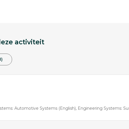
ze activiteit
3)
stems: Automotive Systems (English)
Engineering Systems: Sustainable Energ