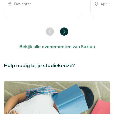
Deventer
Apeldo
Vorige slide
Volgende slide
Bekijk alle evenementen van Saxion
Hulp nodig bij je studiekeuze?