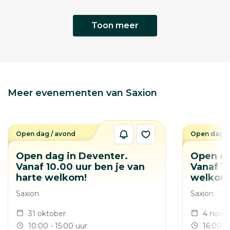
Toon meer
Meer evenementen van Saxion
Open dag / avond
Open dag /
Open dag in Deventer.
Open da
Vanaf 10.00 uur ben je van
Vanaf 16
harte welkom!
welkom
Saxion
Saxion
31 oktober
4 nove
10:00 - 15:00 uur
16:00 -