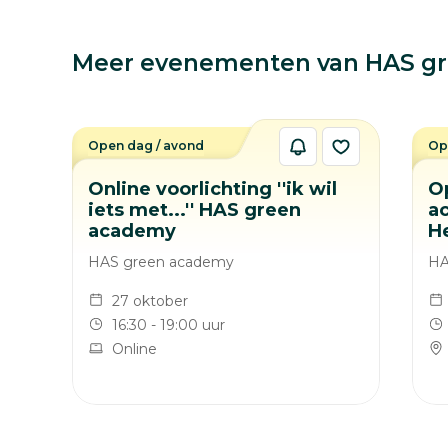
Meer evenementen van HAS g
Open dag / avond
Op
Online voorlichting ''ik wil
O
iets met...'' HAS green
ac
academy
H
HAS green academy
HA
27 oktober
16:30 - 19:00 uur
Online