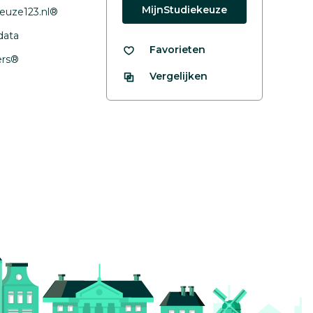
MijnStudiekeuze
euze123.nl®
data
Favorieten
fers®
Vergelijken