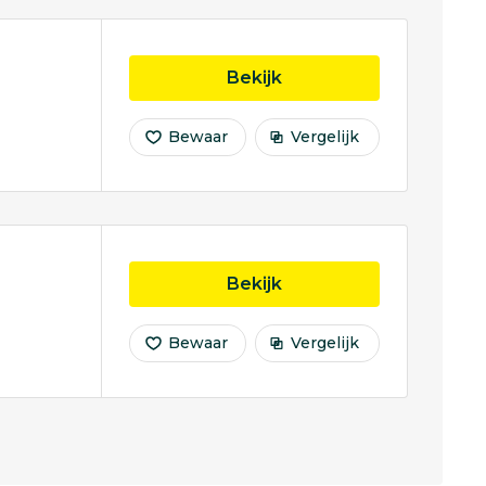
opleiding Bedrijfskund
Bekijk
Bewaar
Vergelijk
opleiding Groene Lee
Bekijk
Bewaar
Vergelijk