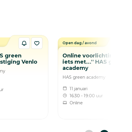
Open dag / avond
S green
Online voorlichting ''ik w
stiging Venlo
iets met...'' HAS green
academy
emy
HAS green academy
11 januari
ur
16:30 - 19:00 uur
Online