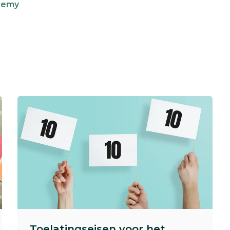
ademy
Toelatingseisen voor het