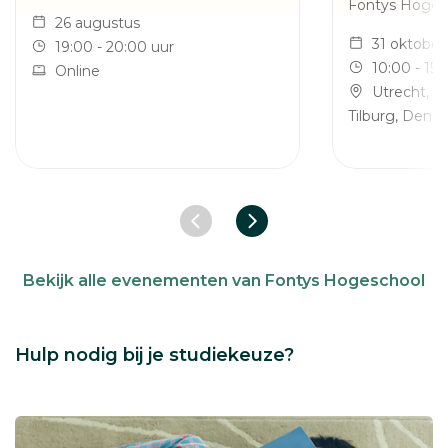
Fontys Hoges
26 augustus
31 oktober
19:00 - 20:00 uur
10:00 - 15:
Online
Utrecht, N
Tilburg, Den B
Vorige slide
Volgende slide
Bekijk alle evenementen van Fontys Hogeschool
Hulp nodig bij je studiekeuze?