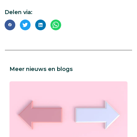
Delen via:
Delen
Delen
Delen
Deel
via
via
via
via
Facebook
Twitter
LinkedIn
WhatsApp
Meer nieuws en blogs