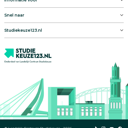
Snel naar
Studiekeuze123.nl
Studiekeuze123
Studiekeuze1
Studiek
Stu