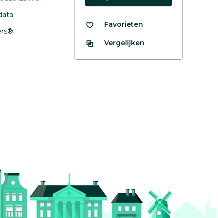
data
Favorieten
fers®
Vergelijken