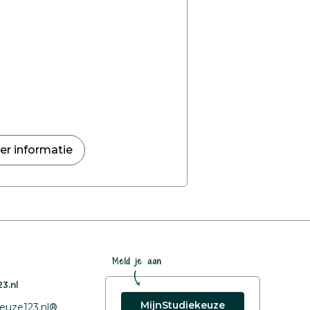
er informatie
Meld je aan
3.nl
MijnStudiekeuze
euze123.nl®