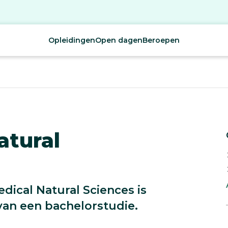
Opleidingen
Open dagen
Beroepen
atural
dical Natural Sciences is
van een bachelorstudie.