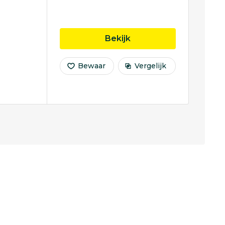
opleiding Biomedical 
Bekijk
Bewaar
Vergelijk