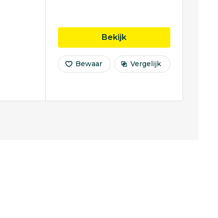
opleiding Child Devel
Bekijk
Bewaar
Vergelijk