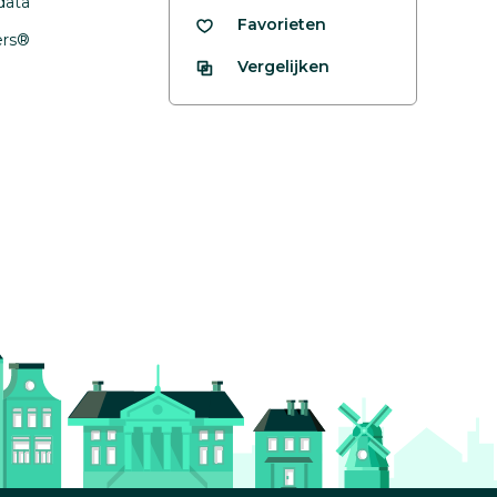
data
Favorieten
fers®
Vergelijken