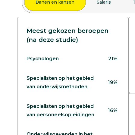
Banen en kansen
Salaris
Meest gekozen beroepen
(na deze studie)
Psychologen
21%
Specialisten op het gebied
19%
van onderwijsmethoden
Specialisten op het gebied
16%
van personeelsopleidingen
Onderwijsgevenden in het