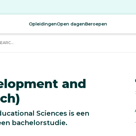
Opleidingen
Open dagen
Beroepen
ARC...
velopment and
ch)
ducational Sciences is een
een bachelorstudie.