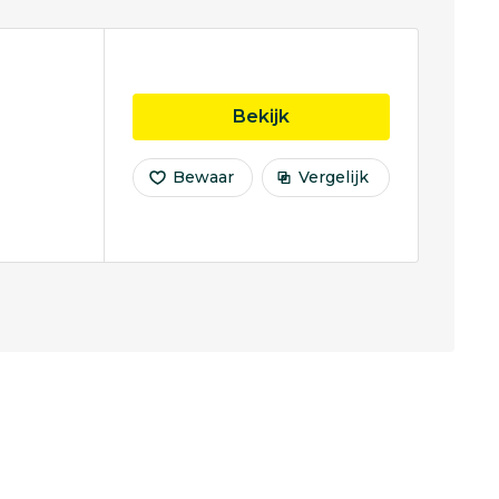
opleiding Business In
Bekijk
Bewaar
Vergelijk