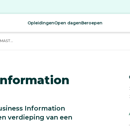
Opleidingen
Open dagen
Beroepen
AST...
Information
usiness Information
en verdieping van een