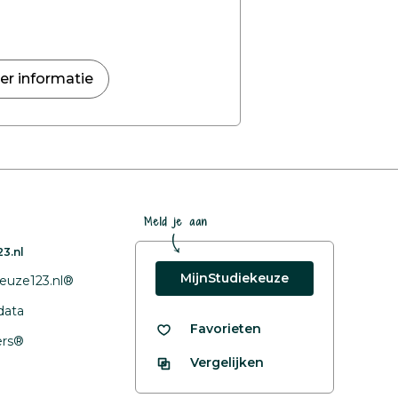
er informatie
Meld je aan
3.nl
MijnStudiekeuze
euze123.nl®
data
Favorieten
fers®
Vergelijken