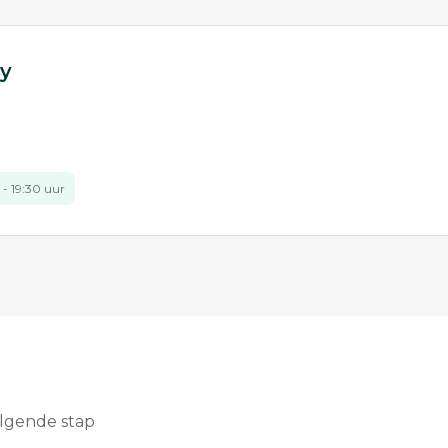
gy
 - 19:30 uur
olgende stap