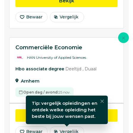
opleiding Commerciee
Bekijk
Bewaar
Vergelijk
Commerciële Economie
HAN University of Applied Sciences
Hbo associate degree
Deeltijd
Duaal
Arnhem
Open dag / avond:
25 nov.
Tip: vergelijk opleidingen en
ontdek welke opleiding het
opleiding Commerciële
Bekijk
beste bij jouw wensen past.
Bewaar
Vergelijk