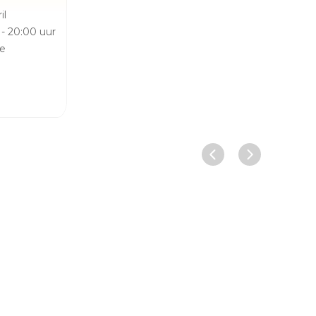
il
 - 20:00 uur
le
Vorige slide
Volgende sl