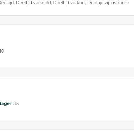
eeltijd
Deeltijd versneld
Deeltijd verkort
Deeltijd zij-instroom
10
dagen:
15