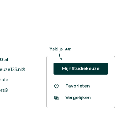
Meld je aan
3.nl
MijnStudiekeuze
euze123.nl®
data
Favorieten
fers®
Vergelijken