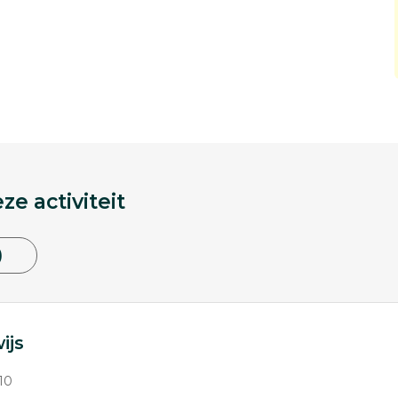
e activiteit
)
ijs
10