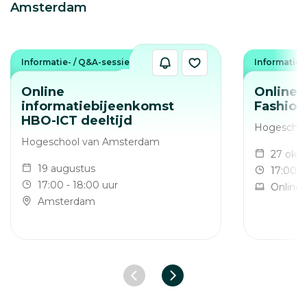
Amsterdam
Informatie- / Q&A-sessie
Informatie-
Online
Online i
informatiebijeenkomst
Fashion
HBO-ICT deeltijd
Hogeschoo
Hogeschool van Amsterdam
27 okt
19 augustus
17:00 -
17:00 - 18:00 uur
Online
Amsterdam
Vorige slide
Volgende slide