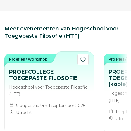
Meer evenementen van Hogeschool voor
Toegepaste Filosofie (HTF)
Proefles / Workshop
Proefles / 
PROEFCOLLEGE
PROEFC
TOEGEPASTE FILOSOFIE
TOEGEP
(kopie)
Hogeschool voor Toegepaste Filosofie
Hogeschool
(HTF)
(HTF)
9 augustus t/m 1 september 2026
1 septe
Utrecht
Utrech