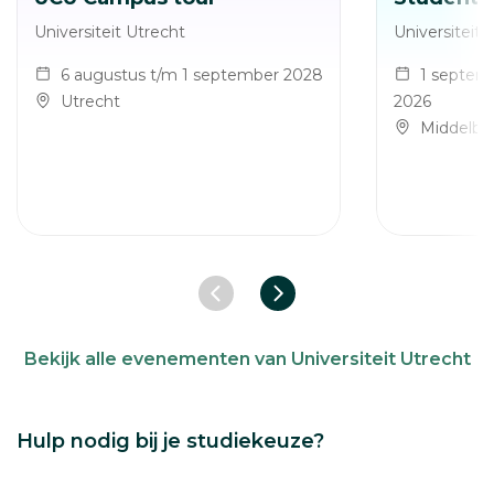
Universiteit Utrecht
Universiteit 
6 augustus t/m 1 september 2028
1 septem
Utrecht
2026
Middelbu
Vorige slide
Volgende slide
Bekijk alle evenementen van Universiteit Utrecht
Hulp nodig bij je studiekeuze?