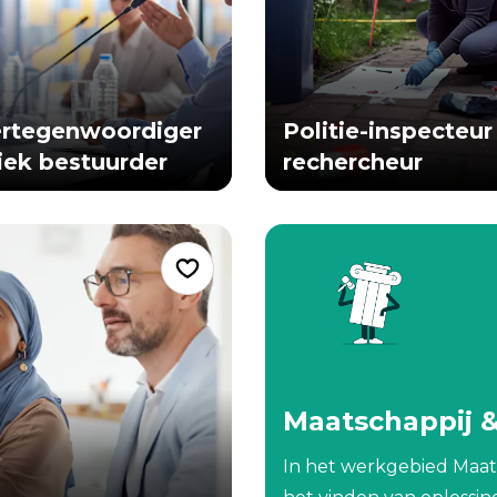
de
zoekknop
om
te
ertegenwoordiger
Politie-inspecteur
zoeken.
tiek bestuurder
rechercheur
Gebruik
de
wissenknop
om
de
invoer
te
wissen.
Maatschappij 
In het werkgebied Maats