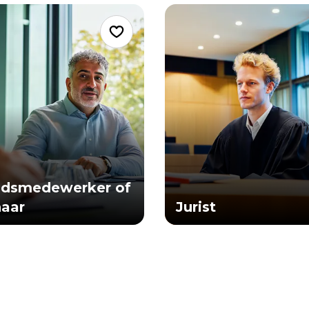
idsmedewerker of
aar
Jurist