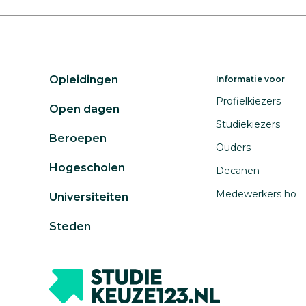
waren
alle
beroepen.
Er
Opleidingen
Informatie voor
zijn
Profielkiezers
geen
Open dagen
Studiekiezers
beroepen
Beroepen
meer
Ouders
om
Hogescholen
Decanen
te
Medewerkers ho
Universiteiten
tonen.
Steden