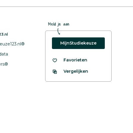
Meld je aan
3.nl
MijnStudiekeuze
euze123.nl®
data
Favorieten
fers®
Vergelijken