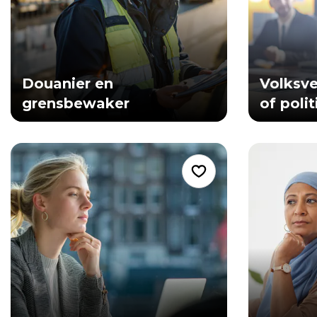
Douanier en
Volksv
grensbewaker
of poli