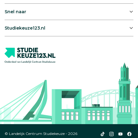
Snel naar
Studiekeuze123.nl
Studiekeuze123
Studiekeuze1
Studiek
Stu
© Landelijk Centrum Studiekeuze - 2026