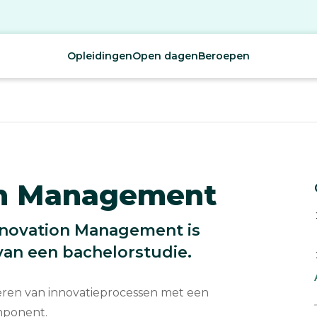
Opleidingen
Open dagen
Beroepen
on Management
Innovation Management is
van een bachelorstudie.
eteren van innovatieprocessen met een
mponent.