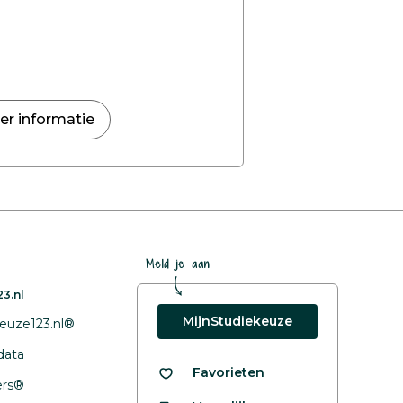
er informatie
Meld je aan
3.nl
MijnStudiekeuze
euze123.nl®
data
Favorieten
fers®