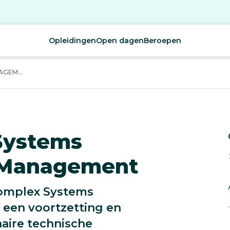
Opleidingen
Open dagen
Beroepen
GEM...
Systems
 Management
Complex Systems
een voortzetting en
naire technische