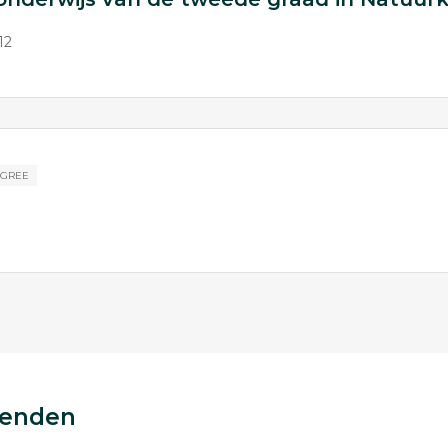
12
EGREE
tenden