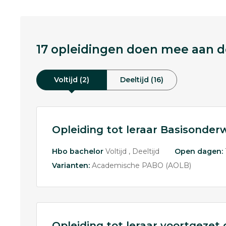
17 opleidingen doen mee aan de
Voltijd (2)
Deeltijd (16)
Opleiding tot leraar Basisonderw
Hbo bachelor
Voltijd
Deeltijd
Open dagen:
Varianten:
Academische PABO (AOLB)
Opleiding tot leraar voortgeze