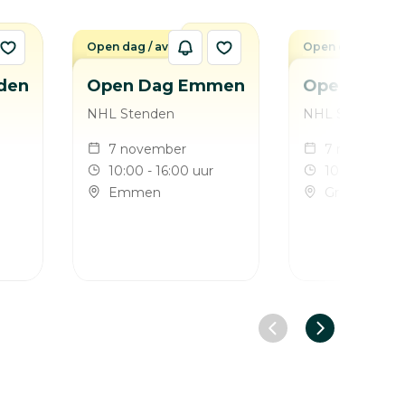
Open dag / avond
Open dag / avon
den
Open Dag Emmen
Open Dag G
NHL Stenden
NHL Stenden
7 november
7 november
10:00 - 16:00 uur
10:00 - 15:00
Emmen
Groningen
Vorige slide
Volgende sl