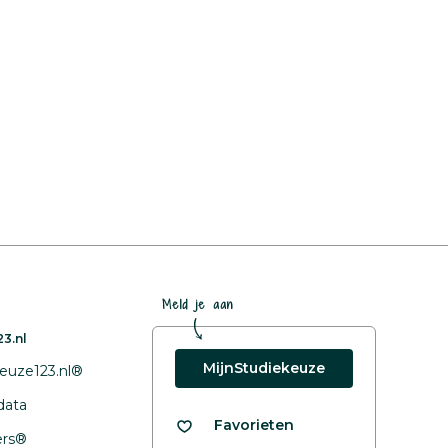
Meld je aan
3.nl
MijnStudiekeuze
euze123.nl®
data
Favorieten
fers®