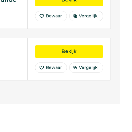
Bewaar
Vergelijk
opleiding Social Work 
Bekijk
Bewaar
Vergelijk