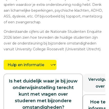
spelen waardoor je extra ondersteuning nodig hebt. Denk
aan lichamelijke beperkingen, psychische klachten, ADHD,
ASS, dyslexie, etc. Of bijvoorbeeld bij topsport, mantelzorg
of een zwangerschap.
Onderstaande cijfers uit de Nationale Studenten Enquête
2026 laten zien hoe tevreden de huidige studenten zijn
over de ondersteuning bij bijzondere omstandigheden
vanuit University College Roosevelt (Universiteit Utrecht).
Kies
een
categorie
Vervolgvr
Is het duidelijk waar je bij jouw
over d
onderwijsinstelling terecht
kunt met vragen over
studeren met bijzondere
Hoe tev
omstandigheden?
informati