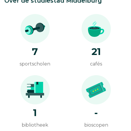
Over de studiestad Middelburg
7
21
sportscholen
cafés
1
-
bibliotheek
bioscopen