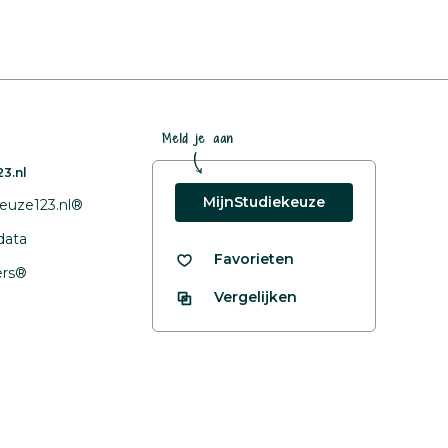
Meld je aan
3.nl
MijnStudiekeuze
euze123.nl®
data
Favorieten
fers®
Vergelijken