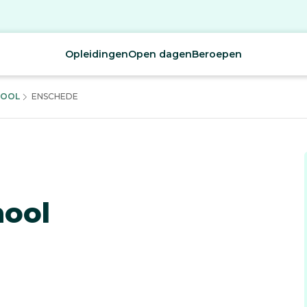
Opleidingen
Open dagen
Beroepen
HOOL
ENSCHEDE
hool