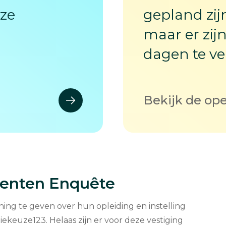
eze
gepland zijn
maar er zi
dagen te v
Bekijk de op
denten Enquête
ng te geven over hun opleiding en instelling
keuze123. Helaas zijn er voor deze vestiging