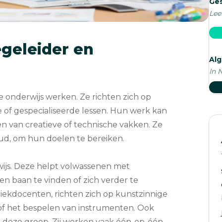
Ges
Lee
geleider en
Al
In 
 onderwijs werken. Ze richten zich op
e of gespecialiseerde lessen. Hun werk kan
en van creatieve of technische vakken. Ze
oud, om hun doelen te bereiken.
ijs. Deze helpt volwassenen met
en baan te vinden of zich verder te
ziekdocenten, richten zich op kunstzinnige
 of het bespelen van instrumenten. Ook
er deze groep. Zij werken vaak één-op-één