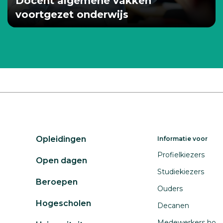
Docent algemene vakken
voortgezet onderwijs
Opleidingen
Informatie voor
Profielkiezers
Open dagen
Studiekiezers
Beroepen
Ouders
Hogescholen
Decanen
Medewerkers ho