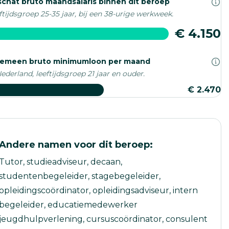
chat bruto maandsalaris binnen dit beroep
ftijdsgroep 25-35 jaar, bij een 38-urige werkweek.
€ 4.150
gemeen bruto minimumloon per maand
Nederland, leeftijdsgroep 21 jaar en ouder.
€ 2.470
Andere namen voor dit beroep:
Tutor, studieadviseur, decaan,
studentenbegeleider, stagebegeleider,
opleidingscoördinator, opleidingsadviseur, intern
begeleider, educatiemedewerker
jeugdhulpverlening, cursuscoördinator, consulent