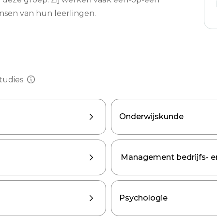
ensen van hun leerlingen.
tudies
s en basiseducatie
Onderwijskunde
akken
Management bedrijfs- 
Psychologie