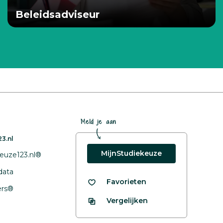
Beleidsadviseur
Meld je aan
3.nl
MijnStudiekeuze
euze123.nl®
data
Favorieten
fers®
Vergelijken