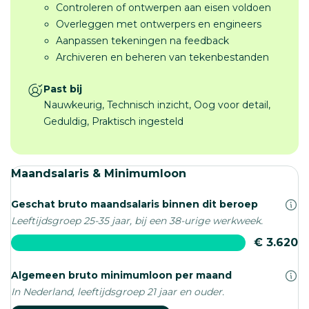
Controleren of ontwerpen aan eisen voldoen
Overleggen met ontwerpers en engineers
Aanpassen tekeningen na feedback
Archiveren en beheren van tekenbestanden
Past bij
Nauwkeurig, Technisch inzicht, Oog voor detail,
Geduldig, Praktisch ingesteld
Maandsalaris & Minimumloon
Geschat bruto maandsalaris binnen dit beroep
Leeftijdsgroep 25-35 jaar, bij een 38-urige werkweek.
€ 3.620
Algemeen bruto minimumloon per maand
In Nederland, leeftijdsgroep 21 jaar en ouder.