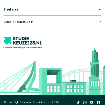
Snel naar
Studiekeuze123.nl
Studiekeuze123
Studiekeuze1
Studiek
Stu
© Landelijk Centrum Studiekeuze - 2026