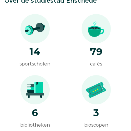
Over de studiestad Enschede
14
79
sportscholen
cafés
6
3
bibliotheken
bioscopen