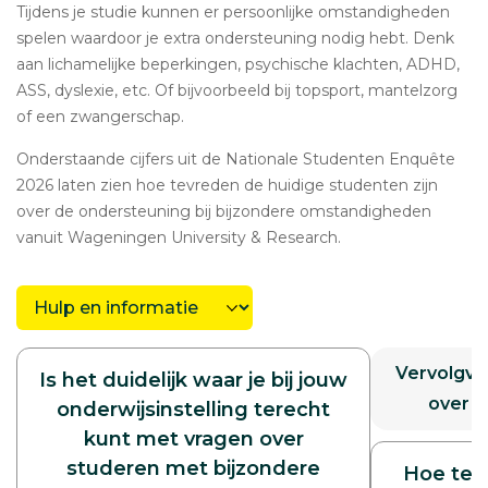
Tijdens je studie kunnen er persoonlijke omstandigheden
spelen waardoor je extra ondersteuning nodig hebt. Denk
aan lichamelijke beperkingen, psychische klachten, ADHD,
ASS, dyslexie, etc. Of bijvoorbeeld bij topsport, mantelzorg
of een zwangerschap.
Onderstaande cijfers uit de Nationale Studenten Enquête
2026 laten zien hoe tevreden de huidige studenten zijn
over de ondersteuning bij bijzondere omstandigheden
vanuit Wageningen University & Research.
Kies
een
categorie
Vervolgvr
Is het duidelijk waar je bij jouw
over d
onderwijsinstelling terecht
kunt met vragen over
studeren met bijzondere
Hoe tev