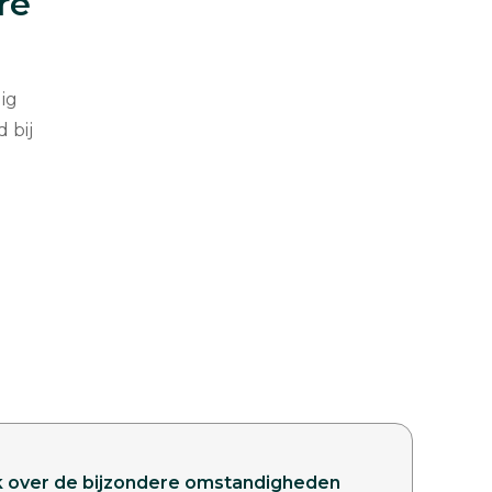
re
ig
 bij
ek over de bijzondere omstandigheden