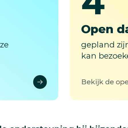
4
4
Open d
eze
gepland zijn 
kan bezoek
Bekijk de op