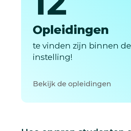
12
12
Opleidingen
te vinden zijn binnen d
instelling!
Bekijk de opleidingen