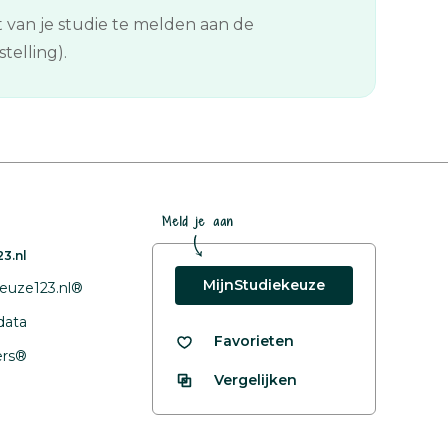
t van je studie te melden aan de
telling).
Meld je aan
3.nl
MijnStudiekeuze
euze123.nl®
data
Favorieten
fers®
Vergelijken