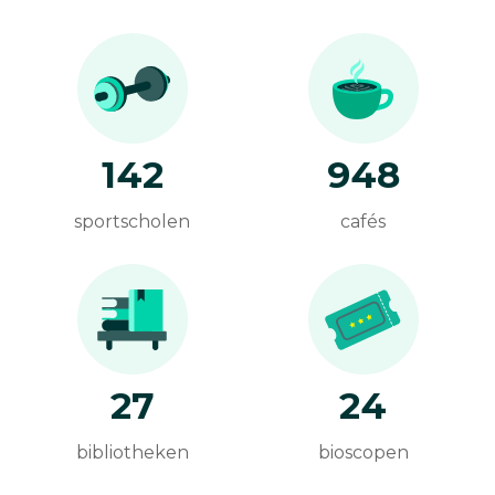
142
948
sportscholen
cafés
27
24
bibliotheken
bioscopen