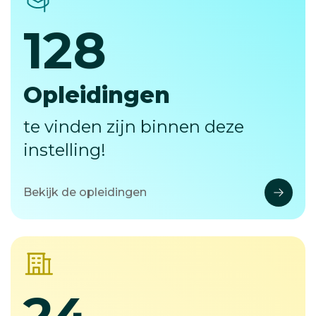
128
128
Opleidingen
te vinden zijn binnen deze
instelling!
Bekijk de opleidingen
24