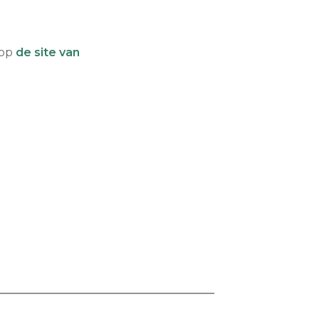
 op
de site van