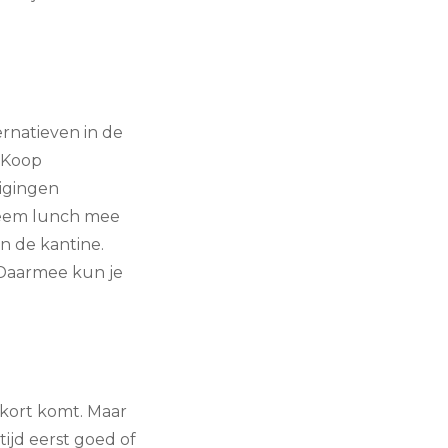
rnatieven in de
 Koop
igingen
neem lunch mee
in de kantine.
 Daarmee kun je
tekort komt. Maar
ijd eerst goed of