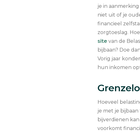
je in aanmerking
niet uit of je ou
financieel zelfs
zorgtoeslag. Hoe
site
van de Belas
bijbaan? Doe dan 
Vorig jaar kond
hun inkomen opt
Grenzelo
Hoeveel belasting
je met je bijbaa
bijverdienen kan
voorkomt financi