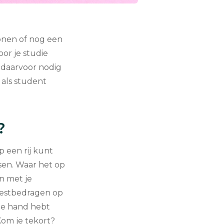
onen of nog een
oor je studie
e daarvoor nodig
 als student
?
 een rij kunt
sen. Waar het op
n met je
 restbedragen op
de hand hebt
Kom je tekort?