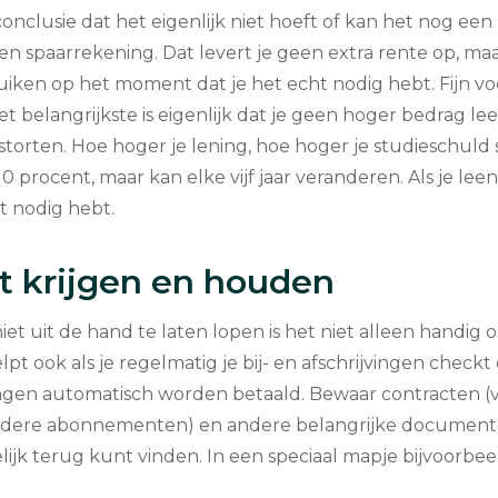
 conclusie dat het eigenlijk niet hoeft of kan het nog ee
en spaarrekening. Dat levert je geen extra rente op, maa
uiken op het moment dat je het echt nodig hebt. Fijn 
t belangrijkste is eigenlijk dat je geen hoger bedrag le
e storten. Hoe hoger je lening, hoe hoger je studieschuld s
0 procent, maar kan elke vijf jaar veranderen. Als je leen
t nodig hebt.
t krijgen en houden
iet uit de hand te laten lopen is het niet alleen handig
pt ook als je regelmatig je bij- en afschrijvingen check
gen automatisch worden betaald. Bewaar contracten (v
andere abonnementen) en andere belangrijke document
lijk terug kunt vinden. In een speciaal mapje bijvoorbee