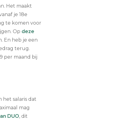
an. Het maakt
vanaf je 18e
ing te komen voor
ijgen. Op
deze
. En heb je een
bedrag terug.
9 per maand bij
 het salaris dat
 maximaal mag
 van DUO
, dit