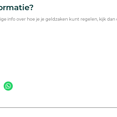
ormatie?
ige info over hoe je je geldzaken kunt regelen, kijk dan
len
Deel
a
via
nkedIn
WhatsApp