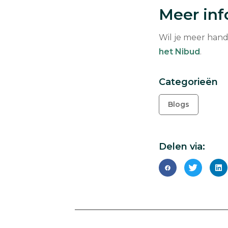
Meer inf
Wil je meer hand
het Nibud
.
Categorieën
Blogs
Delen via:
Delen
Delen
De
via
via
vi
Facebook
Twitter
Li