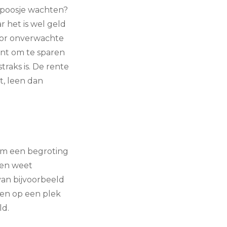
n poosje wachten?
r het is wel geld
voor onverwachte
ent om te sparen
traks is. De rente
t, leen dan
 om een begroting
t en weet
an bijvoorbeeld
en op een plek
ld.