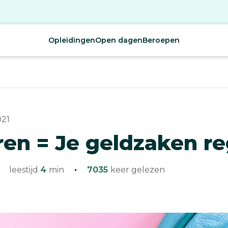
Opleidingen
Open dagen
Beroepen
021
en = Je geldzaken r
leestijd
4
min
·
7035
keer gelezen