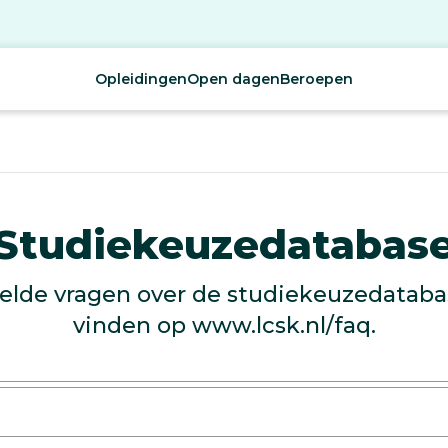
Opleidingen
Open dagen
Beroepen
Studiekeuzedatabas
elde vragen over de studiekeuzedataba
vinden op www.lcsk.nl/faq.