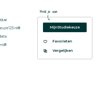
Meld je aan
3.nl
MijnStudiekeuze
euze123.nl®
data
Favorieten
fers®
Vergelijken