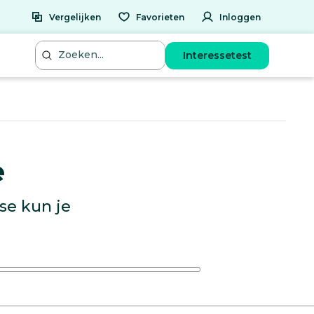
Vergelijken
Favorieten
Inloggen
Interessetest
e
se kun je